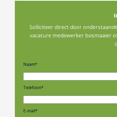
I
Solliciteer direct door onderstaand
vacature medewerker bosmaaier of w
Naam*
Telefoon*
E-mail*