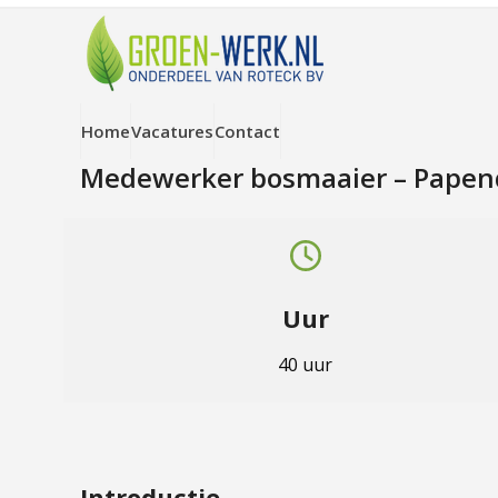
Skip
to
content
Home
Vacatures
Contact
Medewerker bosmaaier – Papen
Uur
40 uur
Introductie