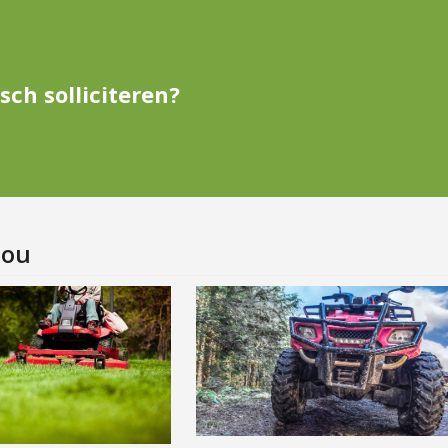
sch solliciteren?
0180518513
jou