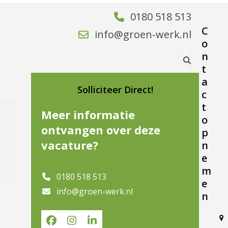
0180 518 513
C
info@groen-werk.nl
o
n
t
a
Solliciteer Direct!
c
t
Meer informatie
o
ontvangen over deze
p
vacature?
n
e
m
0180 518 513
e
info@groen-werk.nl
n
Facebook
Instagram
LinkedIn