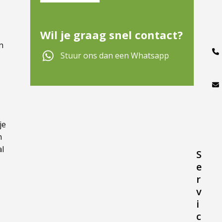
Wil je graag snel contact?
n
Stuur ons dan een Whatsapp
je
n
al
S
e
r
v
i
c