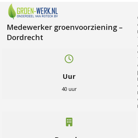
Skip
Open
Close
to
mobile
mobile
content
menu
menu
Medewerker groenvoorziening –
Dordrecht
Uur
40 uur