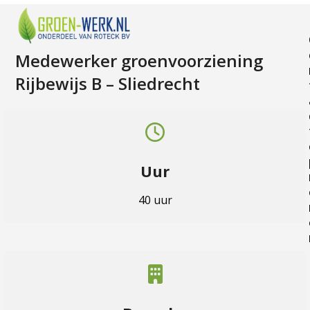
Skip
Open
Close
to
mobile
mobile
content
menu
menu
Medewerker groenvoorziening
Rijbewijs B – Sliedrecht
Uur
40 uur