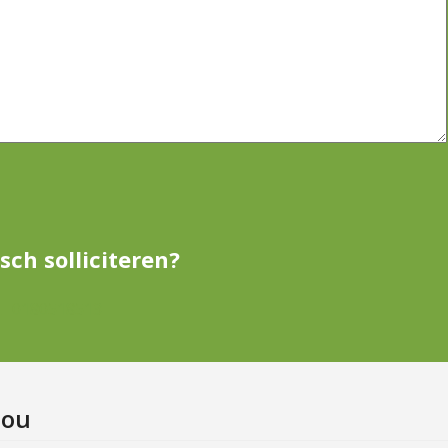
sch solliciteren?
0180518513
jou