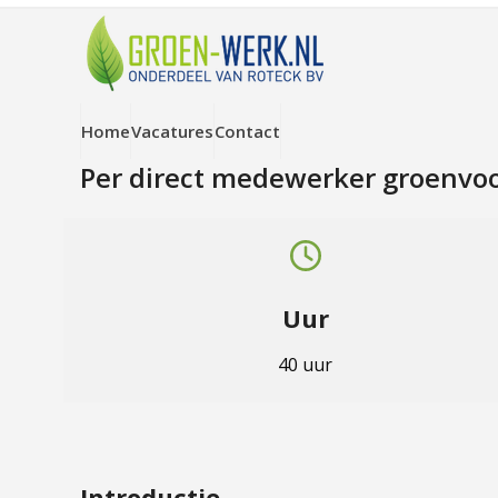
Skip
to
content
Home
Vacatures
Contact
Per direct medewerker groenvoo
Uur
40 uur
Introductie