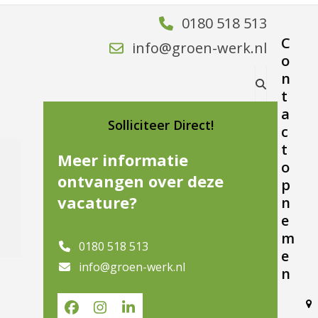
0180 518 513
C
info@groen-werk.nl
o
n
t
a
Solliciteer Direct!
c
t
Meer informatie
o
ontvangen over deze
p
vacature?
n
e
m
0180 518 513
e
info@groen-werk.nl
n
Facebook
Instagram
LinkedIn