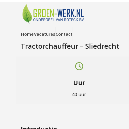
Skip
to
content
Home
Vacatures
Contact
Tractorchauffeur – Sliedrecht
Uur
40 uur
Introductie