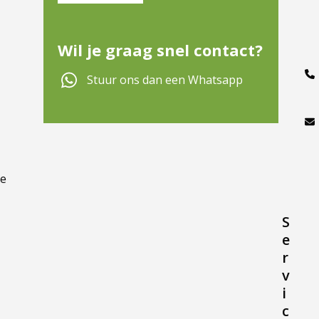
Wil je graag snel contact?
Stuur ons dan een Whatsapp
te
S
e
r
v
i
c