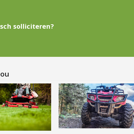
sch solliciteren?
0180518513
jou