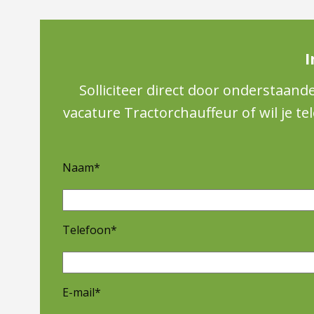
I
Solliciteer direct door onderstaand
vacature Tractorchauffeur of wil je te
Naam*
Telefoon*
E-mail*