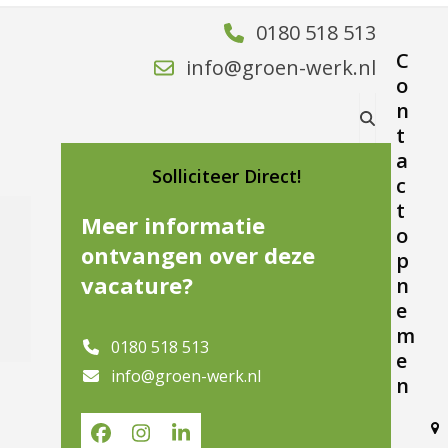
0180 518 513
C
info@groen-werk.nl
o
n
t
a
Solliciteer Direct!
c
t
Meer informatie
o
ontvangen over deze
p
vacature?
n
e
m
0180 518 513
e
info@groen-werk.nl
n
Facebook
Instagram
LinkedIn